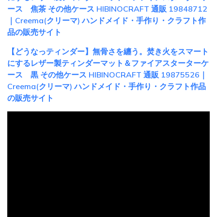
ース 焦茶 その他ケース HIBINOCRAFT 通販 19848712
｜Creema(クリーマ) ハンドメイド・手作り・クラフト作
品の販売サイト
【どうなっティンダー】無骨さを纏う。焚き火をスマート
にするレザー製ティンダーマット＆ファイアスターターケ
ース 黒 その他ケース HIBINOCRAFT 通販 19875526｜
Creema(クリーマ) ハンドメイド・手作り・クラフト作品
の販売サイト